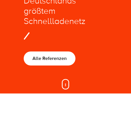
Deutschlands
größtem
Schnellladenetz
Alle Referenzen
On this page
Elektromobilität: Schnell, einfach und überall laden
– SYZYGY Performance unterstützt EnBW, die
Marke deutschlandweit digital zu positionieren und